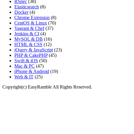
RSpec
(38)
Elasticsearch
(8)
Docker
(4)
Chrome Extension
(8)
CentOS & Linux
(70)
Vagrant & Chef
(37)
Jenkins & CI
(4)
MySQL & DB
(16)
HTML & CSS
(12)
jQuery & JavaScript
(23)
PHP & CakePHP
(45)
Swift & iOS
(50)
Mac & PC
(47)
iPhone & Android
(19)
Web & IT
(25)
Copyright(c) EasyRamble All Rights Reserved.