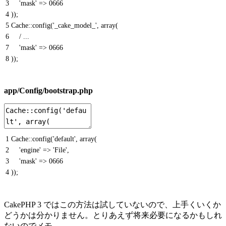
3
'mask'
=
>
0666
4
)
)
;
5
Cache::
config
(
'_cake_model_'
,
array
(
6
/
.
.
.
7
'mask'
=
>
0666
8
)
)
;
app/Config/bootstrap.php
1
Cache::
config
(
'default'
,
array
(
2
'engine'
=
>
'File'
,
3
'mask'
=
>
0666
4
)
)
;
CakePHP 3 ではこの方法は試していないので、上手くいくか
どうかは分かりません。とりあえず将来必要になるかもしれ
ないのでメモ。