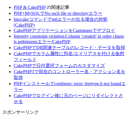
PHP & CakePHP
の関連記事
PHP+MySQLでNo such file or directoryエラー
bin/cakeコマンドでintlエラーが出る場合の対処
(CakePHP)
CakePHPアプリケーションをCapistranoでデプロイ
Integrity constraint violation:Column ‘created’ in order clause
is ambiguousエラー/CakePHP
CakePHPでDB関連テーブルのレコード・データを取得
CakePHPでカラム属性に別名/エイリアスを付ける仮想
フィールド
CakePHPで日付選択フォームのカスタマイズ
CakePHP3で現在のコントローラー名・アクション名を
取得
PHPインストールでconfigure: error: freetype.h not foundエ
ラー
CakePHPでログイン後に元のページにリダイレクトさ
せる
スポンサーリンク