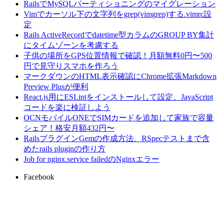
RailsでMySQLパーティショニングのマイグレーション
Vimでカーソル下の文字列をgrep(vimgrep)する.vimrc設
定
Rails ActiveRecordでdatetime型カラムのGROUP BY集計
にタイムゾーンを考慮する
子供の場所をGPS位置情報で確認！月額無料0円〜500
円で見守りスマホを作ろう
マークダウンのHTML表示確認にChrome拡張Markdown
Preview Plusが便利
React.js用にESLintをインストールして設定、JavaScript
コードを楽に検証しよう
OCNモバイルONEでSIMカードを追加して家族で容量
シェア！格安月額432円〜
RailsプラグインGemの作成方法、RSpecテストまで含
めたrails pluginの作り方
Job for nginx.service failedのNginxエラー
Facebook