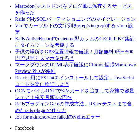
Mastodon(マストドン)をブログ風に保存するサービス
を作った
RailsでMySQLパーティショニングのマイグレーション
Vimでカーソル下の文字列をgrep(vimgrep)する.vimrc設
定
Rails ActiveRecordでdatetime型カラムのGROUP BY集計
にタイムゾーンを考慮する
子供の場所をGPS位置情報で確認！月額無料0円〜500
円で見守りスマホを作ろう
マークダウンのHTML表示確認にChrome拡張Markdown
Preview Plusが便利
React.js用にESLintをインストールして設定、JavaScript
コードを楽に検証しよう
OCNモバイルONEでSIMカードを追加して家族で容量
シェア！格安月額432円〜
RailsプラグインGemの作成方法、RSpecテストまで含
めたrails pluginの作り方
Job for nginx.service failedのNginxエラー
Facebook