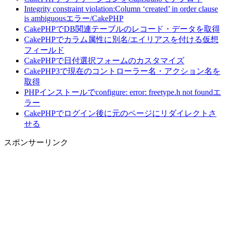
Integrity constraint violation:Column ‘created’ in order clause
is ambiguousエラー/CakePHP
CakePHPでDB関連テーブルのレコード・データを取得
CakePHPでカラム属性に別名/エイリアスを付ける仮想
フィールド
CakePHPで日付選択フォームのカスタマイズ
CakePHP3で現在のコントローラー名・アクション名を
取得
PHPインストールでconfigure: error: freetype.h not foundエ
ラー
CakePHPでログイン後に元のページにリダイレクトさ
せる
スポンサーリンク