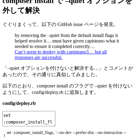
composer install で –quiet オプションを
外して解決
ぐぐりまくって、以下の GitHub issue ページを発見。
by removing the –quiet from the default install flags it
helped resolve it… must have given capistrano what it
needed to ensure it completed correctly…
Can’t seem to deploy with capistrano3… but all
responses are successful.
「–quiet オプションを付けないと解決する…」とコメントが
あったので、その通りに真似してみました。
以下のとおり、composer install のフラグで –quiet を付けない
ようにして、config/deploy.rb に追加します。
config/deploy.rb
set
:
composer_install_flags
,
'--no-dev --prefer-dist --no-interaction --
1