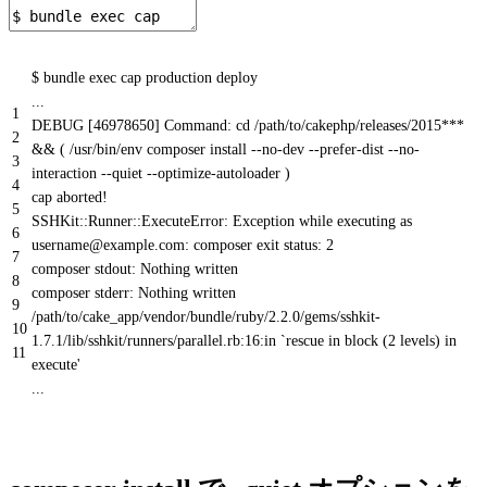
$ bundle exec cap production deploy
...
1
DEBUG [46978650] Command: cd /path/to/cakephp/releases/2015***
2
&& ( /usr/bin/env composer install --no-dev --prefer-dist --no-
3
interaction --quiet --optimize-autoloader )
4
cap aborted!
5
SSHKit::Runner::ExecuteError: Exception while executing as
6
username@example.com: composer exit status: 2
7
composer stdout: Nothing written
8
composer stderr: Nothing written
9
/path/to/cake_app/vendor/bundle/ruby/2.2.0/gems/sshkit-
10
1.7.1/lib/sshkit/runners/parallel.rb:16:in `rescue in block (2 levels) in
11
execute'
...