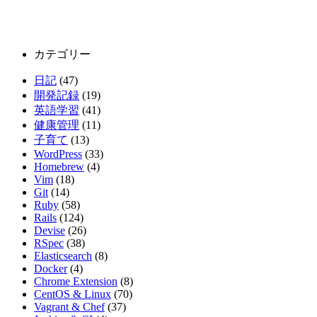
カテゴリー
日記
(47)
開発記録
(19)
英語学習
(41)
健康管理
(11)
子育て
(13)
WordPress
(33)
Homebrew
(4)
Vim
(18)
Git
(14)
Ruby
(58)
Rails
(124)
Devise
(26)
RSpec
(38)
Elasticsearch
(8)
Docker
(4)
Chrome Extension
(8)
CentOS & Linux
(70)
Vagrant & Chef
(37)