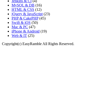
Jenkins & CI
(4)
MySQL & DB
(16)
HTML & CSS
(12)
jQuery & JavaScript
(23)
PHP & CakePHP
(45)
Swift & iOS
(50)
Mac & PC
(47)
iPhone & Android
(19)
Web & IT
(25)
Copyright(c) EasyRamble All Rights Reserved.