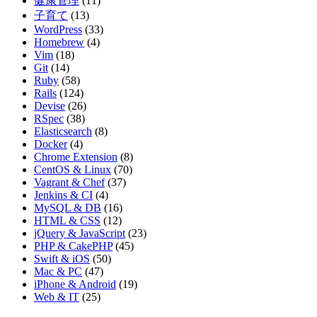
健康管理
(11)
子育て
(13)
WordPress
(33)
Homebrew
(4)
Vim
(18)
Git
(14)
Ruby
(58)
Rails
(124)
Devise
(26)
RSpec
(38)
Elasticsearch
(8)
Docker
(4)
Chrome Extension
(8)
CentOS & Linux
(70)
Vagrant & Chef
(37)
Jenkins & CI
(4)
MySQL & DB
(16)
HTML & CSS
(12)
jQuery & JavaScript
(23)
PHP & CakePHP
(45)
Swift & iOS
(50)
Mac & PC
(47)
iPhone & Android
(19)
Web & IT
(25)