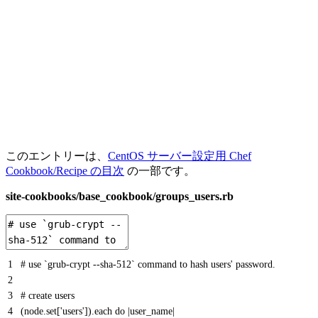
このエントリーは、
CentOS サーバー設定用 Chef
Cookbook/Recipe の目次
の一部です。
site-cookbooks/base_cookbook/groups_users.rb
1
# use `grub-crypt --sha-512` command to hash users' password.
2
3
# create users
4
(
node
.
set
[
'users'
]
)
.
each
do
|
user_name
|