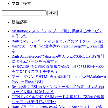
ブログ検索
新着記事
Mastodon(マストドン)をブログ風に保存するサービス
を作った
RailsでMySQLパーティショニングのマイグレーション
Vimでカーソル下の文字列をgrep(vimgrep)する.vimrc設
定
Rails ActiveRecordでdatetime型カラムのGROUP BY集計
にタイムゾーンを考慮する
子供の場所をGPS位置情報で確認！月額無料0円〜500
円で見守りスマホを作ろう
マークダウンのHTML表示確認にChrome拡張Markdown
Preview Plusが便利
React.js用にESLintをインストールして設定、JavaScript
コードを楽に検証しよう
OCNモバイルONEでSIMカードを追加して家族で容量
シェア！格安月額432円〜
RailsプラグインGemの作成方法、RSpecテストまで含