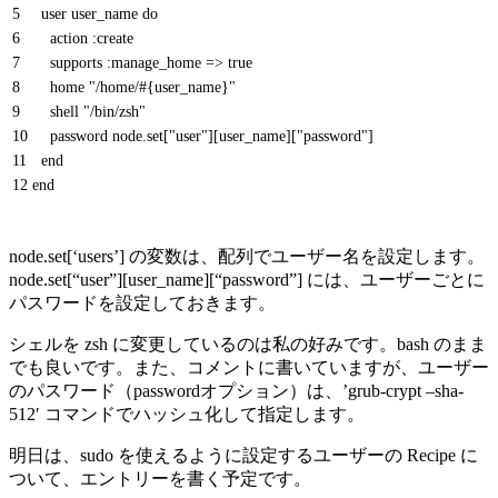
5
user
user
_
name
do
6
action
:
create
7
supports
:
manage_home
=
>
true
8
home
"/home/#{user_name}"
9
shell
"/bin/zsh"
10
password
node
.
set
[
"user"
]
[
user_name
]
[
"password"
]
11
end
12
end
node.set[‘users’] の変数は、配列でユーザー名を設定します。
node.set[“user”][user_name][“password”] には、ユーザーごとに
パスワードを設定しておきます。
シェルを zsh に変更しているのは私の好みです。bash のまま
でも良いです。また、コメントに書いていますが、ユーザー
のパスワード（passwordオプション）は、’grub-crypt –sha-
512′ コマンドでハッシュ化して指定します。
明日は、sudo を使えるように設定するユーザーの Recipe に
ついて、エントリーを書く予定です。