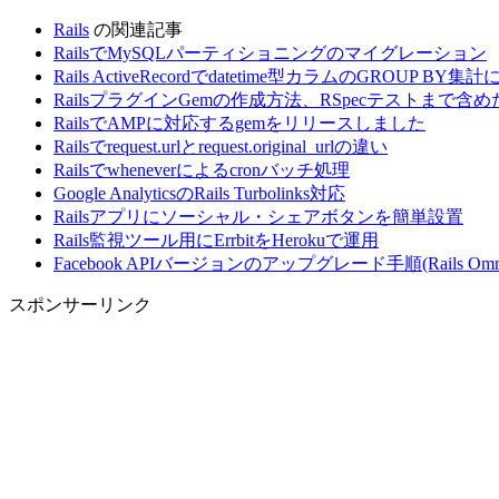
Rails
の関連記事
RailsでMySQLパーティショニングのマイグレーション
Rails ActiveRecordでdatetime型カラムのGROUP
RailsプラグインGemの作成方法、RSpecテストまで含めたrai
RailsでAMPに対応するgemをリリースしました
Railsでrequest.urlとrequest.original_urlの違い
Railsでwheneverによるcronバッチ処理
Google AnalyticsのRails Turbolinks対応
Railsアプリにソーシャル・シェアボタンを簡単設置
Rails監視ツール用にErrbitをHerokuで運用
Facebook APIバージョンのアップグレード手順(Rails Omni
スポンサーリンク