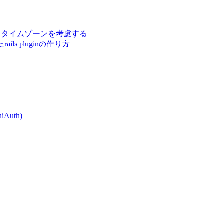
 BY集計にタイムゾーンを考慮する
ls pluginの作り方
Auth)