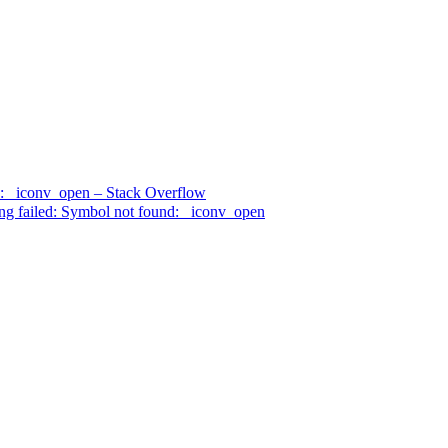
nd: _iconv_open – Stack Overflow
 failed: Symbol not found: _iconv_open