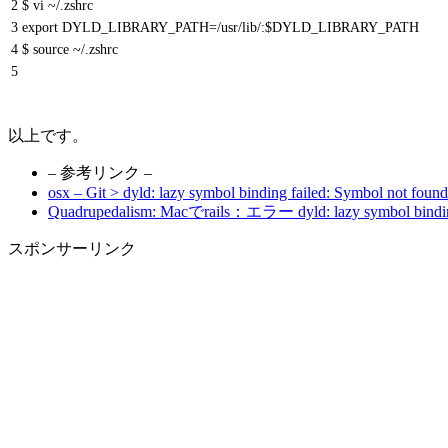
2
$ vi ~/.zshrc
3
export DYLD_LIBRARY_PATH=/usr/lib/:$DYLD_LIBRARY_PATH
4
$ source ~/.zshrc
5
以上です。
– 参考リンク –
osx – Git > dyld: lazy symbol binding failed: Symbol not fou
Quadrupedalism: Macでrails：エラー dyld: lazy symbol binding
スポンサーリンク