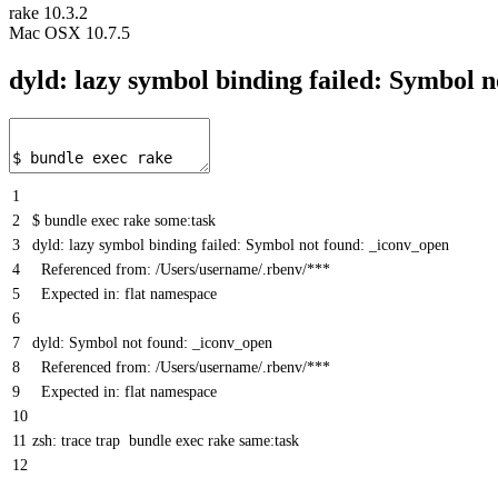
rake 10.3.2
Mac OSX 10.7.5
dyld: lazy symbol binding failed: Symbol 
1
2
$ bundle exec rake some:task
3
dyld: lazy symbol binding failed: Symbol not found: _iconv_open
4
Referenced from: /Users/username/.rbenv/***
5
Expected in: flat namespace
6
7
dyld: Symbol not found: _iconv_open
8
Referenced from: /Users/username/.rbenv/***
9
Expected in: flat namespace
10
11
zsh: trace trap bundle exec rake same:task
12