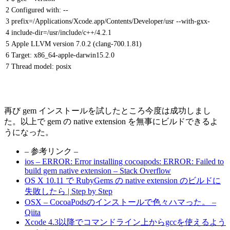
2
Configured with: --
3
prefix=/Applications/Xcode.app/Contents/Developer/usr --with-gxx-
4
include-dir=/usr/include/c++/4.2.1
5
Apple LLVM version 7.0.2 (clang-700.1.81)
6
Target: x86_64-apple-darwin15.2.0
7
Thread model: posix
再び gem インストールを試したところ今度は成功しまし
た。以上で gem の native extension を無事にビルドできるよ
うになった。
– 参考リンク –
ios – ERROR: Error installing cocoapods: ERROR: Failed to
build gem native extension – Stack Overflow
OS X 10.11 で RubyGems の native extension のビルドに
失敗したら | Step by Step
OSX – CocoaPodsのインストールで色々ハマった。 –
Qiita
Xcode 4.3以降でコマンドライン上からgccを使えるよう