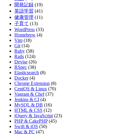
開発記録
(19)
英語学習
(41)
健康管理
(11)
子育て
(13)
WordPress
(33)
Homebrew
(4)
Vim
(18)
Git
(14)
Ruby
(58)
Rails
(124)
Devise
(26)
RSpec
(38)
Elasticsearch
(8)
Docker
(4)
Chrome Extension
(8)
CentOS & Linux
(70)
Vagrant & Chef
(37)
Jenkins & CI
(4)
MySQL & DB
(16)
HTML & CSS
(12)
jQuery & JavaScript
(23)
PHP & CakePHP
(45)
Swift & iOS
(50)
Mac & PC
(47)