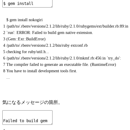
$ gem install nokogiri
1
/path/to/.rbenv/versions/2.1.2/lib/ruby/2.1.0/rubygems/ext/builder.rb:89:in
2
`run': ERROR: Failed to build gem native extension.
3
(Gem::Ext::BuildError)
4
/path/to/.rbenv/versions/2.1.2/bin/ruby extconf.rb
5
checking for ruby/util.h...
6
/path/to/.rbenv/versions/2.1.2/lib/ruby/2.1.0/mkmf.rb:456:in `try_do':
7
The compiler failed to generate an executable file. (RuntimeError)
8
You have to install development tools first.
...
気になるメッセージの箇所。