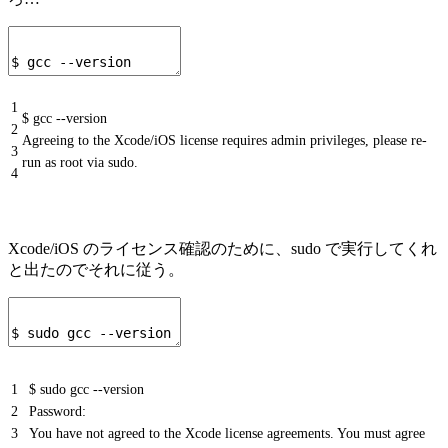
1
$ gcc --version
2
Agreeing to the Xcode/iOS license requires admin privileges, please re-
3
run as root via sudo.
4
Xcode/iOS のライセンス確認のために、sudo で実行してくれ
と出たのでそれに従う。
1
$ sudo gcc --version
2
Password:
3
You have not agreed to the Xcode license agreements. You must agree