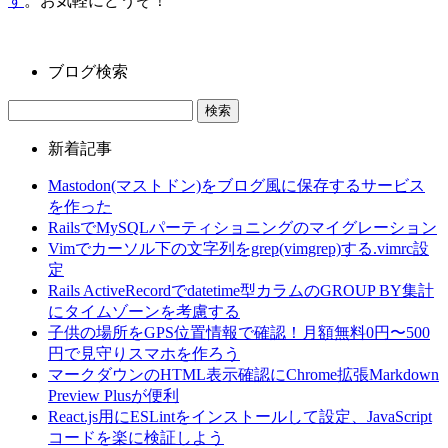
す
。お気軽にどうぞ！
ブログ検索
新着記事
Mastodon(マストドン)をブログ風に保存するサービス
を作った
RailsでMySQLパーティショニングのマイグレーション
Vimでカーソル下の文字列をgrep(vimgrep)する.vimrc設
定
Rails ActiveRecordでdatetime型カラムのGROUP BY集計
にタイムゾーンを考慮する
子供の場所をGPS位置情報で確認！月額無料0円〜500
円で見守りスマホを作ろう
マークダウンのHTML表示確認にChrome拡張Markdown
Preview Plusが便利
React.js用にESLintをインストールして設定、JavaScript
コードを楽に検証しよう