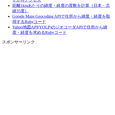
ドからアクセス
距離1kmあたりの緯度・経度の度数を計算（日本・北
緯35度）
Google Maps Geocoding APIで住所から緯度・経度を取
得するRubyコード
Yahoo地図API(YOLP)のジオコーダAPIで住所から緯
度・経度を求めるRubyコード
スポンサーリンク