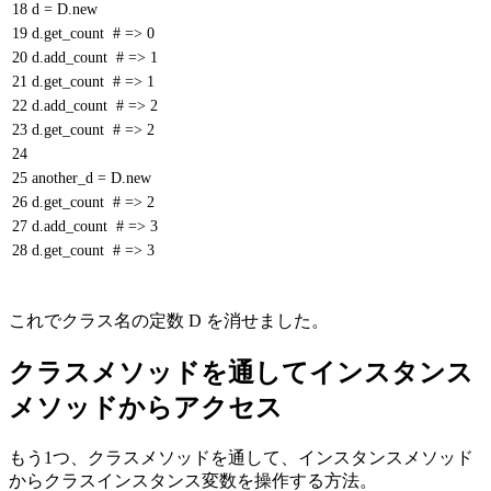
18
d
=
D
.
new
19
d
.
get_count
# => 0
20
d
.
add_count
# => 1
21
d
.
get_count
# => 1
22
d
.
add_count
# => 2
23
d
.
get_count
# => 2
24
25
another_d
=
D
.
new
26
d
.
get_count
# => 2
27
d
.
add_count
# => 3
28
d
.
get_count
# => 3
これでクラス名の定数 D を消せました。
クラスメソッドを通してインスタンス
メソッドからアクセス
もう1つ、クラスメソッドを通して、インスタンスメソッド
からクラスインスタンス変数を操作する方法。