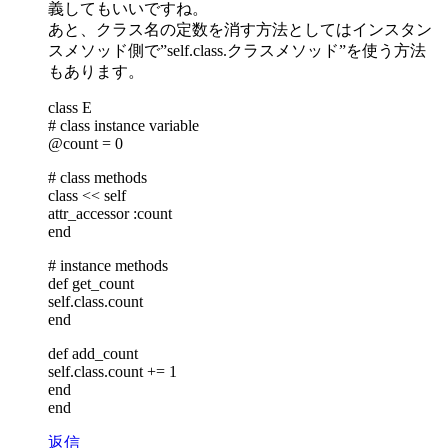
義してもいいですね。
あと、クラス名の定数を消す方法としてはインスタン
スメソッド側で”self.class.クラスメソッド”を使う方法
もあります。
class E
# class instance variable
@count = 0
# class methods
class << self
attr_accessor :count
end
# instance methods
def get_count
self.class.count
end
def add_count
self.class.count += 1
end
end
返信