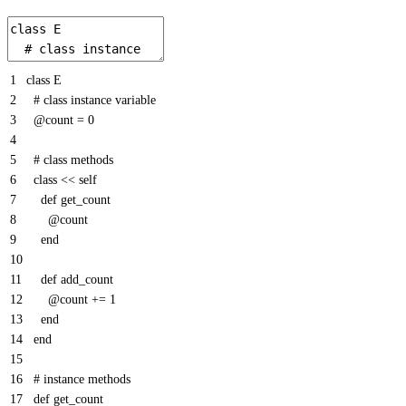
1
class
E
2
# class instance variable
3
@count
=
0
4
5
# class methods
6
class
<<
self
7
def
get
_
count
8
@count
9
end
10
11
def
add
_
count
12
@count
+=
1
13
end
14
end
15
16
# instance methods
17
def
get
_
count