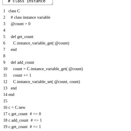
1
class
C
2
# class instance variable
3
@count
=
0
4
5
def
get
_
count
6
C
.
instance_variable_get
(
:
@count
)
7
end
8
9
def
add
_
count
10
count
=
C
.
instance_variable_get
(
:
@count
)
11
count
+=
1
12
C
.
instance_variable_set
(
:
@count
,
count
)
13
end
14
end
15
16
c
=
C
.
new
17
c
.
get_count
# => 0
18
c
.
add_count
# => 1
19
c
.
get_count
# => 1