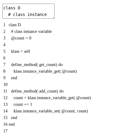
1
class
D
2
# class instance variable
3
@count
=
0
4
5
klass
=
self
6
7
define_method
(
:
get_count
)
do
8
klass
.
instance_variable_get
(
:
@count
)
9
end
10
11
define_method
(
:
add_count
)
do
12
count
=
klass
.
instance_variable_get
(
:
@count
)
13
count
+=
1
14
klass
.
instance_variable_set
(
:
@count
,
count
)
15
end
16
end
17