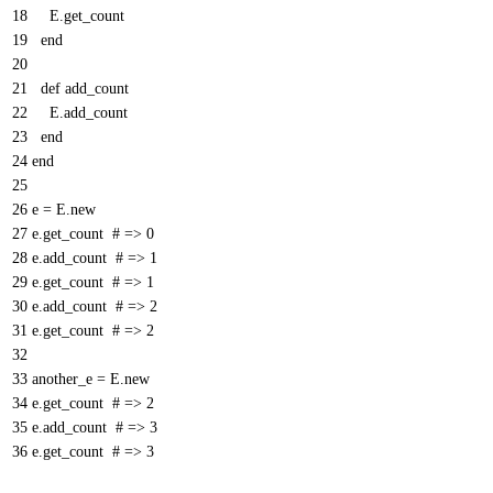
18
E
.
get
_
count
19
end
20
21
def
add
_
count
22
E
.
add
_
count
23
end
24
end
25
26
e
=
E
.
new
27
e
.
get_count
# => 0
28
e
.
add_count
# => 1
29
e
.
get_count
# => 1
30
e
.
add_count
# => 2
31
e
.
get_count
# => 2
32
33
another_e
=
E
.
new
34
e
.
get_count
# => 2
35
e
.
add_count
# => 3
36
e
.
get_count
# => 3