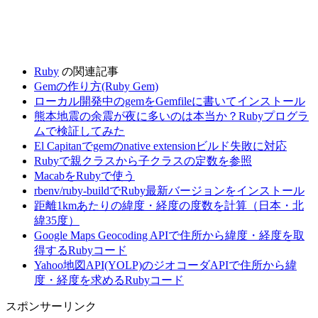
Ruby
の関連記事
Gemの作り方(Ruby Gem)
ローカル開発中のgemをGemfileに書いてインストール
熊本地震の余震が夜に多いのは本当か？Rubyプログラ
ムで検証してみた
El Capitanでgemのnative extensionビルド失敗に対応
Rubyで親クラスから子クラスの定数を参照
MacabをRubyで使う
rbenv/ruby-buildでRuby最新バージョンをインストール
距離1kmあたりの緯度・経度の度数を計算（日本・北
緯35度）
Google Maps Geocoding APIで住所から緯度・経度を取
得するRubyコード
Yahoo地図API(YOLP)のジオコーダAPIで住所から緯
度・経度を求めるRubyコード
スポンサーリンク