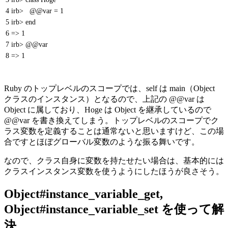
4
irb
>
@@var
=
1
5
irb
>
end
6
=
>
1
7
irb
>
@@var
8
=
>
1
Ruby のトップレベルのスコープでは、self は main（Object
クラスのインスタンス）となるので、上記の @@var は
Object に属しており、Hoge は Object を継承しているので
@@var を書き換えてしまう。トップレベルのスコープでク
ラス変数を定義することは通常ないと思いますけど、この場
合ですとほぼグローバル変数のような振る舞いです。
なので、クラス自身に変数を持たせたい場合は、基本的には
クラスインスタンス変数を使うようにしたほうが良さそう。
Object#instance_variable_get,
Object#instance_variable_set を使って解
決