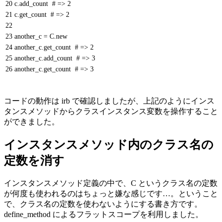
20
c
.
add_count
# => 2
21
c
.
get_count
# => 2
22
23
another_c
=
C
.
new
24
another_c
.
get_count
# => 2
25
another_c
.
add_count
# => 3
26
another_c
.
get_count
# => 3
コードの動作は irb で確認しましたが、上記のようにインス
タンスメソッドからクラスインスタンス変数を操作すること
ができました。
インスタンスメソッド内のクラス名の
定数を消す
インスタンスメソッド定義の中で、C というクラス名の定数
が何度も使われるのはちょっと嫌な感じです…。ということ
で、クラス名の定数を使わないようにする書き方です。
define_method によるフラットスコープを利用しました。