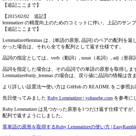
【追記ここまで】
【2015/02/02 追記】
lemmatizer の精度向上のためのコミットに伴い、上記の
【追記ここまで】
Lemmatizer#lemmas は、[単語の原形, 品詞] のペアの
かった場合は、それら全てを配列として返す仕様です。
品詞の指定としては、verb（動詞）, noun（名詞）, ad
品詞を指定した場合は、その品詞での単語の原形を取得します。L
Lemmatizer#only_lemmas の場合は、戻り値に品詞の情報
より詳しい設置法〜使い方は GitHub の README をご参
先日使ってみました
Ruby Lemmatizer | yohasebe.com
を参考にし
Ruby Lemmatizer は見つかった原形を1つだけ返す仕様で
配列で返すようにしました。
英単語の原形を取得するRuby Lemmatizerの使い方 | EasyRambl