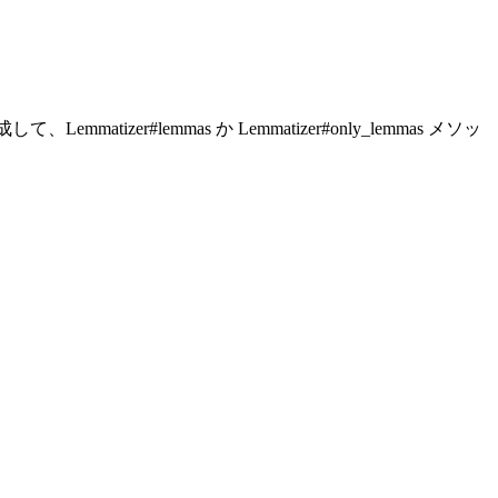
izer#lemmas か Lemmatizer#only_lemmas メソッ