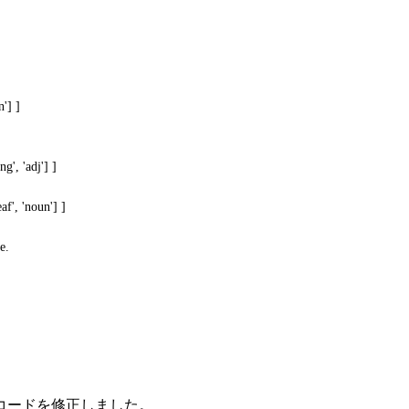
n'] ]
ing', 'adj'] ]
eaf', 'noun'] ]
e.
プルコードを修正しました。