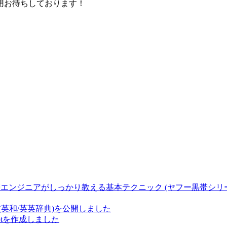
用お待ちしております！
2.x対応 黒帯エンジニアがしっかり教える基本テクニック (ヤフー黒帯シリ
(英和/英英辞典)を公開しました
 botを作成しました