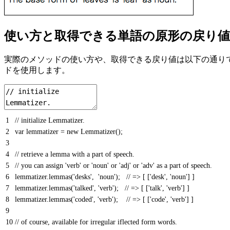
使い方と取得できる単語の原形の戻り値
実際のメソッドの使い方や、取得できる戻り値は以下の通りです。js/lemmati
ドを使用します。
1
// initialize Lemmatizer.
2
var
lemmatizer
=
new
Lemmatizer
(
)
;
3
4
// retrieve a lemma with a part of speech.
5
// you can assign 'verb' or 'noun' or 'adj' or 'adv' as a part of speech.
6
lemmatizer
.
lemmas
(
'desks'
,
'noun'
)
;
// => [ ['desk', 'noun'] ]
7
lemmatizer
.
lemmas
(
'talked'
,
'verb'
)
;
// => [ ['talk', 'verb'] ]
8
lemmatizer
.
lemmas
(
'coded'
,
'verb'
)
;
// => [ ['code', 'verb'] ]
9
10
// of course, available for irregular iflected form words.