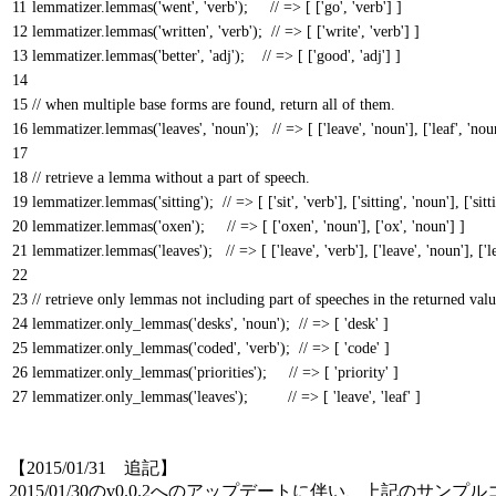
11
lemmatizer
.
lemmas
(
'went'
,
'verb'
)
;
// => [ ['go', 'verb'] ]
12
lemmatizer
.
lemmas
(
'written'
,
'verb'
)
;
// => [ ['write', 'verb'] ]
13
lemmatizer
.
lemmas
(
'better'
,
'adj'
)
;
// => [ ['good', 'adj'] ]
14
15
// when multiple base forms are found, return all of them.
16
lemmatizer
.
lemmas
(
'leaves'
,
'noun'
)
;
// => [ ['leave', 'noun'], ['leaf', 'nou
17
18
// retrieve a lemma without a part of speech.
19
lemmatizer
.
lemmas
(
'sitting'
)
;
// => [ ['sit', 'verb'], ['sitting', 'noun'], ['sitt
20
lemmatizer
.
lemmas
(
'oxen'
)
;
// => [ ['oxen', 'noun'], ['ox', 'noun'] ]
21
lemmatizer
.
lemmas
(
'leaves'
)
;
// => [ ['leave', 'verb'], ['leave', 'noun'], ['l
22
23
// retrieve only lemmas not including part of speeches in the returned valu
24
lemmatizer
.
only_lemmas
(
'desks'
,
'noun'
)
;
// => [ 'desk' ]
25
lemmatizer
.
only_lemmas
(
'coded'
,
'verb'
)
;
// => [ 'code' ]
26
lemmatizer
.
only_lemmas
(
'priorities'
)
;
// => [ 'priority' ]
27
lemmatizer
.
only_lemmas
(
'leaves'
)
;
// => [ 'leave', 'leaf' ]
【2015/01/31 追記】
2015/01/30のv0.0.2へのアップデートに伴い、上記のサン