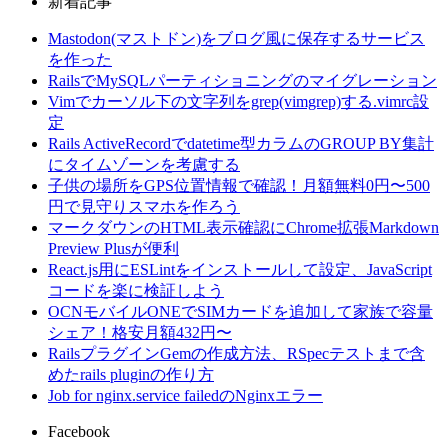
新着記事
Mastodon(マストドン)をブログ風に保存するサービス
を作った
RailsでMySQLパーティショニングのマイグレーション
Vimでカーソル下の文字列をgrep(vimgrep)する.vimrc設
定
Rails ActiveRecordでdatetime型カラムのGROUP BY集計
にタイムゾーンを考慮する
子供の場所をGPS位置情報で確認！月額無料0円〜500
円で見守りスマホを作ろう
マークダウンのHTML表示確認にChrome拡張Markdown
Preview Plusが便利
React.js用にESLintをインストールして設定、JavaScript
コードを楽に検証しよう
OCNモバイルONEでSIMカードを追加して家族で容量
シェア！格安月額432円〜
RailsプラグインGemの作成方法、RSpecテストまで含
めたrails pluginの作り方
Job for nginx.service failedのNginxエラー
Facebook