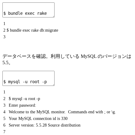
1
2
$ bundle exec rake db:migrate
3
データベースを確認。利用している MySQL のバージョンは
5.5。
1
2
$ mysql -u root -p
3
Enter password:
4
Welcome to the MySQL monitor. Commands end with ; or \g.
5
Your MySQL connection id is 330
6
Server version: 5.5.28 Source distribution
7