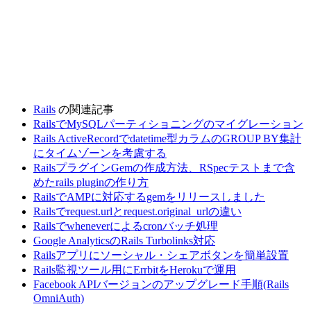
Rails
の関連記事
RailsでMySQLパーティショニングのマイグレーション
Rails ActiveRecordでdatetime型カラムのGROUP BY集計
にタイムゾーンを考慮する
RailsプラグインGemの作成方法、RSpecテストまで含
めたrails pluginの作り方
RailsでAMPに対応するgemをリリースしました
Railsでrequest.urlとrequest.original_urlの違い
Railsでwheneverによるcronバッチ処理
Google AnalyticsのRails Turbolinks対応
Railsアプリにソーシャル・シェアボタンを簡単設置
Rails監視ツール用にErrbitをHerokuで運用
Facebook APIバージョンのアップグレード手順(Rails
OmniAuth)