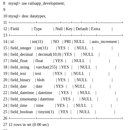
8
mysql> use railsapp_development;
9
10
mysql> desc datatypes;
11
+-----------------+---------------+------+-----+---------+----------------+
12
| Field | Type | Null | Key | Default | Extra |
13
+-----------------+---------------+------+-----+---------+----------------+
14
| id | int(11) | NO | PRI | NULL | auto_increment |
15
| field_integer | int(11) | YES | | NULL | |
16
| field_decimal | decimal(10,0) | YES | | NULL | |
17
| field_float | float | YES | | NULL | |
18
| field_string | varchar(255) | YES | | NULL | |
19
| field_text | text | YES | | NULL | |
20
| field_binary | blob | YES | | NULL | |
21
| field_date | date | YES | | NULL | |
22
| field_datetime | datetime | YES | | NULL | |
23
| field_timestamp | datetime | YES | | NULL | |
24
| field_time | time | YES | | NULL | |
25
| field_boolean | tinyint(1) | YES | | NULL | |
26
+-----------------+---------------+------+-----+---------+----------------+
27
12 rows in set (0.00 sec)