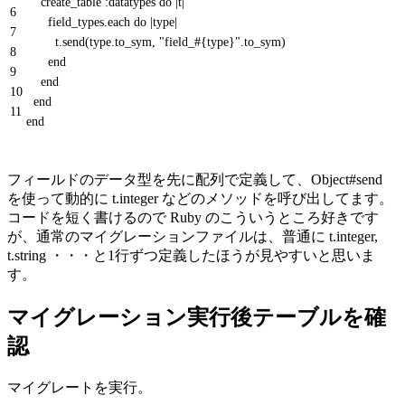
create_table
:
datatypes
do
|
t
|
6
field_types
.
each
do
|
type
|
7
t
.
send
(
type
.
to_sym
,
"field_#{type}"
.
to_sym
)
8
end
9
end
10
end
11
end
フィールドのデータ型を先に配列で定義して、Object#send
を使って動的に t.integer などのメソッドを呼び出してます。
コードを短く書けるので Ruby のこういうところ好きです
が、通常のマイグレーションファイルは、普通に t.integer,
t.string ・・・と1行ずつ定義したほうが見やすいと思いま
す。
マイグレーション実行後テーブルを確
認
マイグレートを実行。