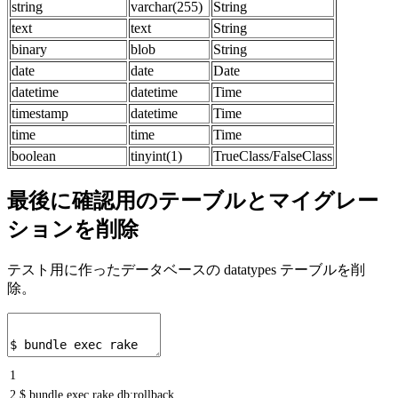
string
varchar(255)
String
text
text
String
binary
blob
String
date
date
Date
datetime
datetime
Time
timestamp
datetime
Time
time
time
Time
boolean
tinyint(1)
TrueClass/FalseClass
最後に確認用のテーブルとマイグレー
ションを削除
テスト用に作ったデータベースの datatypes テーブルを削
除。
1
2
$ bundle exec rake db:rollback