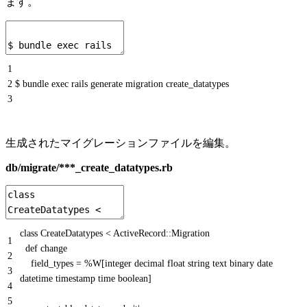
ます。
1
2
$ bundle exec rails generate migration create_datatypes
3
生成されたマイグレーションファイルを編集。
db/migrate/***_create_datatypes.rb
class
CreateDatatypes
<
ActiveRecord
::
Migration
1
def
change
2
field_types
=
%
W
[
integer
decimal
float
string
text
binary
date
3
datetime
timestamp
time
boolean
]
4
5