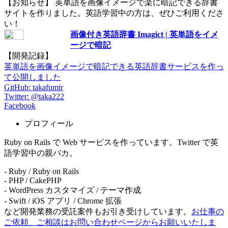
【お知らせ】 英単語を画像イメージで楽に暗記できる辞書
サイトを作りました。英語学習中の方は、ぜひご利用くださ
い！
画像付き英語辞書 Imagict | 英単語をイメ
ージで暗記
【開発記録】
英単語を画像イメージで暗記できる英語辞書サービスを作っ
て公開しました
GitHub: takafumir
Twitter: @taka222
Facebook
プロフィール
Ruby on Rails で Web サービスを作っています。Twitter で英
語学習中の親バカ。
- Ruby / Ruby on Rails
- PHP / CakePHP
- WordPress カスタマイズ / テーマ作成
- Swift / iOS アプリ / Chrome 拡張
など開発業務の受託案件もお引き受けしています。
お仕事の
ご依頼、ご相談はお問い合わせページからお願いいたしま