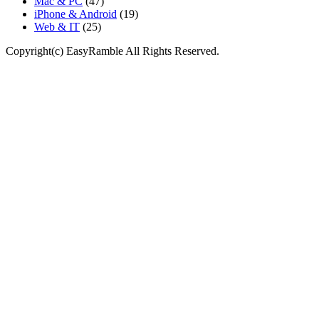
Mac & PC
(47)
iPhone & Android
(19)
Web & IT
(25)
Copyright(c) EasyRamble All Rights Reserved.