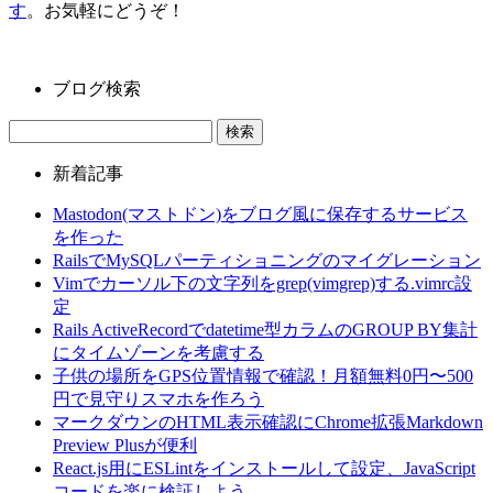
す
。お気軽にどうぞ！
ブログ検索
新着記事
Mastodon(マストドン)をブログ風に保存するサービス
を作った
RailsでMySQLパーティショニングのマイグレーション
Vimでカーソル下の文字列をgrep(vimgrep)する.vimrc設
定
Rails ActiveRecordでdatetime型カラムのGROUP BY集計
にタイムゾーンを考慮する
子供の場所をGPS位置情報で確認！月額無料0円〜500
円で見守りスマホを作ろう
マークダウンのHTML表示確認にChrome拡張Markdown
Preview Plusが便利
React.js用にESLintをインストールして設定、JavaScript
コードを楽に検証しよう