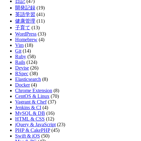
日記
(47)
開発記録
(19)
英語学習
(41)
健康管理
(11)
子育て
(13)
WordPress
(33)
Homebrew
(4)
Vim
(18)
Git
(14)
Ruby
(58)
Rails
(124)
Devise
(26)
RSpec
(38)
Elasticsearch
(8)
Docker
(4)
Chrome Extension
(8)
CentOS & Linux
(70)
Vagrant & Chef
(37)
Jenkins & CI
(4)
MySQL & DB
(16)
HTML & CSS
(12)
jQuery & JavaScript
(23)
PHP & CakePHP
(45)
Swift & iOS
(50)