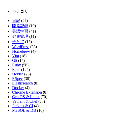
カテゴリー
日記
(47)
開発記録
(19)
英語学習
(41)
健康管理
(11)
子育て
(13)
WordPress
(33)
Homebrew
(4)
Vim
(18)
Git
(14)
Ruby
(58)
Rails
(124)
Devise
(26)
RSpec
(38)
Elasticsearch
(8)
Docker
(4)
Chrome Extension
(8)
CentOS & Linux
(70)
Vagrant & Chef
(37)
Jenkins & CI
(4)
MySQL & DB
(16)