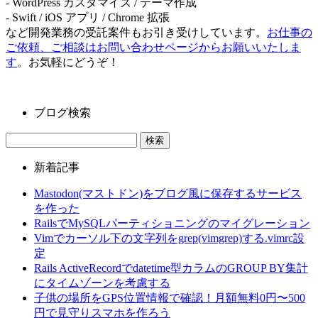
- WordPress カスタマイズ / テーマ作成
- Swift / iOS アプリ / Chrome 拡張
など開発業務の受託案件もお引き受けしています。
お仕事の
ご依頼、ご相談はお問い合わせページからお願いいたしま
す
。お気軽にどうぞ！
ブログ検索
新着記事
Mastodon(マストドン)をブログ風に保存するサービス
を作った
RailsでMySQLパーティショニングのマイグレーション
Vimでカーソル下の文字列をgrep(vimgrep)する.vimrc設
定
Rails ActiveRecordでdatetime型カラムのGROUP BY集計
にタイムゾーンを考慮する
子供の場所をGPS位置情報で確認！月額無料0円〜500
円で見守りスマホを作ろう