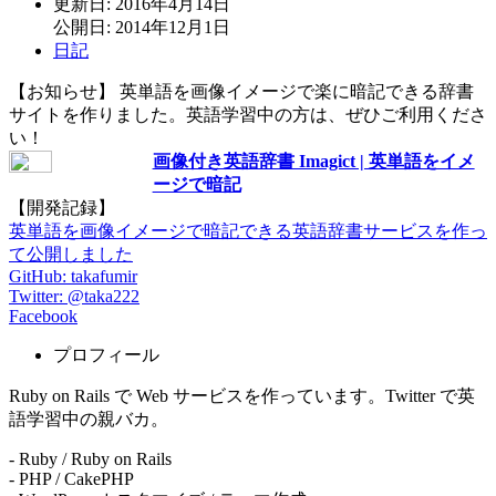
更新日: 2016年4月14日
公開日: 2014年12月1日
日記
【お知らせ】 英単語を画像イメージで楽に暗記できる辞書
サイトを作りました。英語学習中の方は、ぜひご利用くださ
い！
画像付き英語辞書 Imagict | 英単語をイメ
ージで暗記
【開発記録】
英単語を画像イメージで暗記できる英語辞書サービスを作っ
て公開しました
GitHub: takafumir
Twitter: @taka222
Facebook
プロフィール
Ruby on Rails で Web サービスを作っています。Twitter で英
語学習中の親バカ。
- Ruby / Ruby on Rails
- PHP / CakePHP