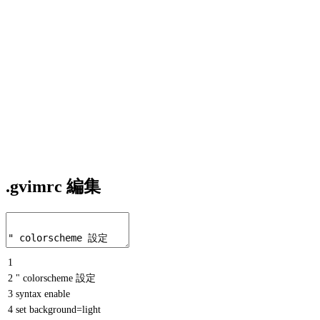
.gvimrc 編集
1
2
" colorscheme 設定
3
syntax enable
4
set background=light