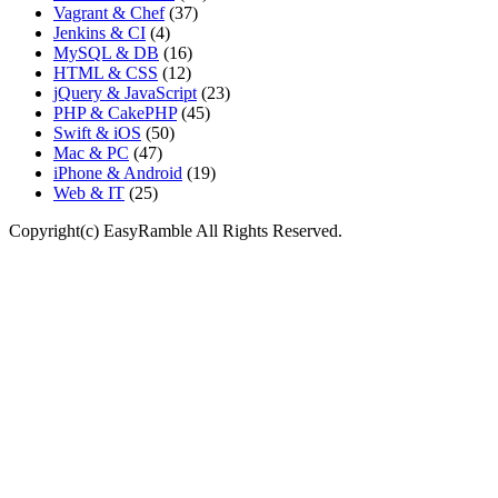
Vagrant & Chef
(37)
Jenkins & CI
(4)
MySQL & DB
(16)
HTML & CSS
(12)
jQuery & JavaScript
(23)
PHP & CakePHP
(45)
Swift & iOS
(50)
Mac & PC
(47)
iPhone & Android
(19)
Web & IT
(25)
Copyright(c) EasyRamble All Rights Reserved.