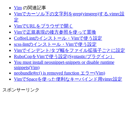
Vim
の関連記事
Vimでカーソル下の文字列をgrep(vimgrep)する.vimrc設
定
VimでURLをブラウザで開く
Vimで正規表現の後方参照を使って置換
CoffeeLintのインストール・Vimで使う設定
scss-lintのインストール・Vimで使う設定
Vimでインデント/タブ幅をファイル拡張子ごとに設定
RuboCopをVimで使う設定(Syntastic/プラグイン）
You must install neosnippet-snippets or disable runtime
snippets(Vim)
neobundle#rc() is removed function エラー(Vim)
VimでSpaceを使った便利なキーバインド用vimrc設定
スポンサーリンク