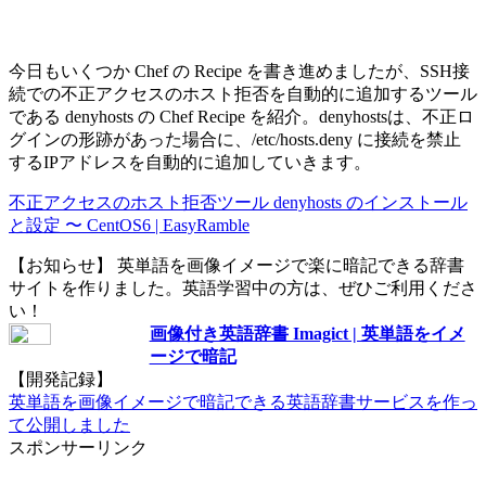
今日もいくつか Chef の Recipe を書き進めましたが、SSH接
続での不正アクセスのホスト拒否を自動的に追加するツール
である denyhosts の Chef Recipe を紹介。denyhostsは、不正ロ
グインの形跡があった場合に、/etc/hosts.deny に接続を禁止
するIPアドレスを自動的に追加していきます。
不正アクセスのホスト拒否ツール denyhosts のインストール
と設定 〜 CentOS6 | EasyRamble
【お知らせ】 英単語を画像イメージで楽に暗記できる辞書
サイトを作りました。英語学習中の方は、ぜひご利用くださ
い！
画像付き英語辞書 Imagict | 英単語をイメ
ージで暗記
【開発記録】
英単語を画像イメージで暗記できる英語辞書サービスを作っ
て公開しました
スポンサーリンク