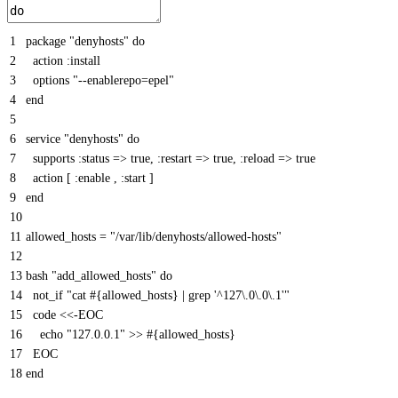
1
package
"denyhosts"
do
2
action
:
install
3
options
"--enablerepo=epel"
4
end
5
6
service
"denyhosts"
do
7
supports
:
status
=
>
true
,
:
restart
=
>
true
,
:
reload
=
>
true
8
action
[
:
enable
,
:
start
]
9
end
10
11
allowed_hosts
=
"/var/lib/denyhosts/allowed-hosts"
12
13
bash
"add_allowed_hosts"
do
14
not
_
if
"cat #{allowed_hosts} | grep '^127\.0\.0\.1'"
15
code
<<-EOC
16
echo
"127.0.0.1"
>>
#{allowed_hosts}
17
EOC
18
end