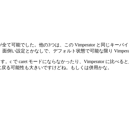
全て可能でした。他の3つは、この Vimperator と同じ
倒い設定とかなしで、デフォルト状態で可能な限り Vimpera
使ってみます。c で caret モードにならなかったり、Vimperat
erator に戻る可能性も大きいですけどね。もしくは併用かな。