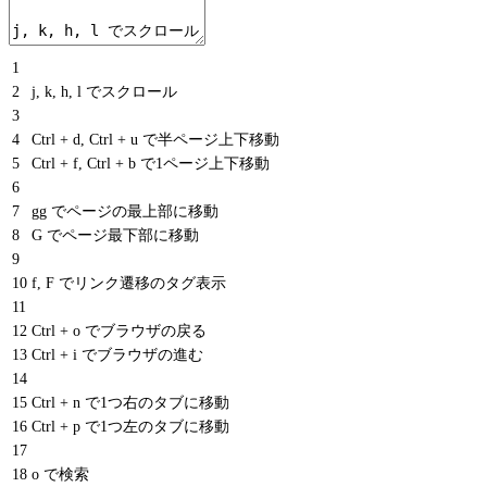
1
2
j, k, h, l でスクロール
3
4
Ctrl + d, Ctrl + u で半ページ上下移動
5
Ctrl + f, Ctrl + b で1ページ上下移動
6
7
gg でページの最上部に移動
8
G でページ最下部に移動
9
10
f, F でリンク遷移のタグ表示
11
12
Ctrl + o でブラウザの戻る
13
Ctrl + i でブラウザの進む
14
15
Ctrl + n で1つ右のタブに移動
16
Ctrl + p で1つ左のタブに移動
17
18
o で検索