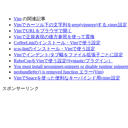
Vim
の関連記事
Vimでカーソル下の文字列をgrep(vimgrep)する.vimrc設定
VimでURLをブラウザで開く
Vimで正規表現の後方参照を使って置換
CoffeeLintのインストール・Vimで使う設定
scss-lintのインストール・Vimで使う設定
Vimでインデント/タブ幅をファイル拡張子ごとに設定
RuboCopをVimで使う設定(Syntastic/プラグイン）
You must install neosnippet-snippets or disable runtime snippet
neobundle#rc() is removed function エラー(Vim)
VimでSpaceを使った便利なキーバインド用vimrc設定
スポンサーリンク