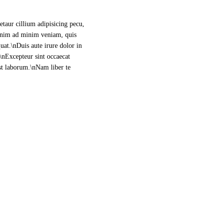
etaur cillium adipisicing pecu,
 enim ad minim veniam, quis
uat.\nDuis aute irure dolor in
.\nExcepteur sint occaecat
est laborum.\nNam liber te