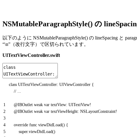
NSMutableParagraphStyle() の lineSp
以下のように NSMutableParagraphStyle() の lineSpacin
“\n”（改行文字）で区切られています。
UITextViewController.swift
class
UITextViewController
: UIViewController
{
// ...
1
@
IBOutlet
weak
var
textView
: UITextView
!
2
@
IBOutlet
weak
var
textViewHeight
: NSLayoutConstraint
!
3
4
override
func
viewDidLoad
(
)
{
5
super
.
viewDidLoad
(
)