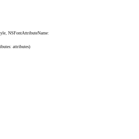
tyle
,
NSFontAttributeName
:
ributes
: attributes
)