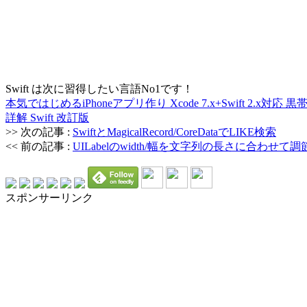
Swift は次に習得したい言語No1です！
本気ではじめるiPhoneアプリ作り Xcode 7.x+Swift 
詳解 Swift 改訂版
>> 次の記事 :
SwiftとMagicalRecord/CoreDataでLIKE検索
<< 前の記事 :
UILabelのwidth/幅を文字列の長さに合わせて調節
スポンサーリンク