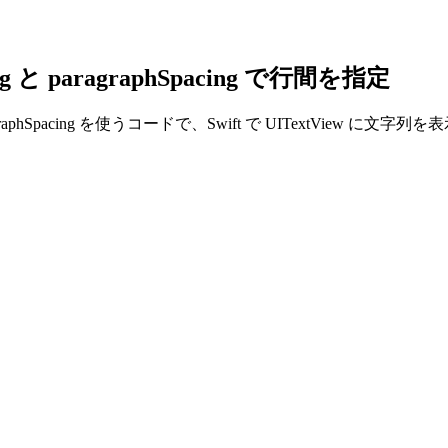
acing と paragraphSpacing で行間を指定
g と paragraphSpacing を使うコードで、Swift で UITextVie