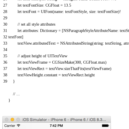
27
let
textFontSize
: CGFloat
=
13.5
28
let
textFont
=
UIFont
(
name
: textFontStyle
,
size
: textFontSize
)
!
29
30
// set all style attributes
31
let
attributes
: Dictionary
=
[
NSParagraphStyleAttributeName
: textS
32
textFont
]
33
textView
.
attributedText
=
NSAttributedString
(
string
: textString
,
att
34
35
// adjust height of UITextView
36
let
textViewFrame
=
CGSizeMake
(
300
,
CGFloat
.
max
)
37
let
textViewRect
=
textView
.
sizeThatFits
(
textViewFrame
)
38
textViewHeight
.
constant
=
textViewRect
.
height
39
}
// ...
}