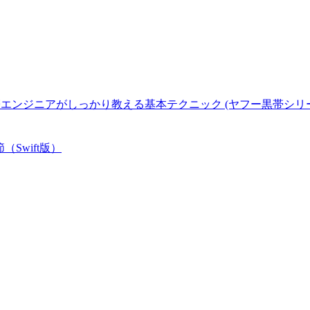
2.x対応 黒帯エンジニアがしっかり教える基本テクニック (ヤフー黒帯シリ
（Swift版）