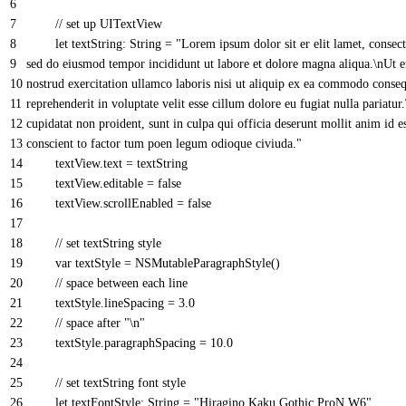
6
7
// set up UITextView
8
let
textString
: String
=
"Lorem ipsum dolor sit er elit lamet, consect
9
sed do eiusmod tempor incididunt ut labore et dolore magna aliqua.\nUt
10
nostrud exercitation ullamco laboris nisi ut aliquip ex ea commodo conseq
11
reprehenderit in voluptate velit esse cillum dolore eu fugiat nulla pariatur
12
cupidatat non proident, sunt in culpa qui officia deserunt mollit anim id 
13
conscient to factor tum poen legum odioque civiuda."
14
textView
.
text
=
textString
15
textView
.
editable
=
false
16
textView
.
scrollEnabled
=
false
17
18
// set textString style
19
var
textStyle
=
NSMutableParagraphStyle
(
)
20
// space between each line
21
textStyle
.
lineSpacing
=
3.0
22
// space after "\n"
23
textStyle
.
paragraphSpacing
=
10.0
24
25
// set textString font style
26
let
textFontStyle
: String
=
"Hiragino Kaku Gothic ProN W6"