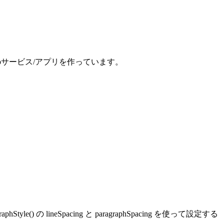
、Webサービス/アプリを作っています。
e() の lineSpacing と paragraphSpacing を使って設定する