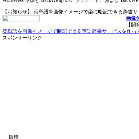
WordPress 本体と BackWPup のアップデート、および B
【お知らせ】 英単語を画像イメージで楽に暗記できる辞書
画像付
【開
英単語を画像イメージで暗記できる英語辞書サービスを作っ
スポンサーリンク
— 環境 —