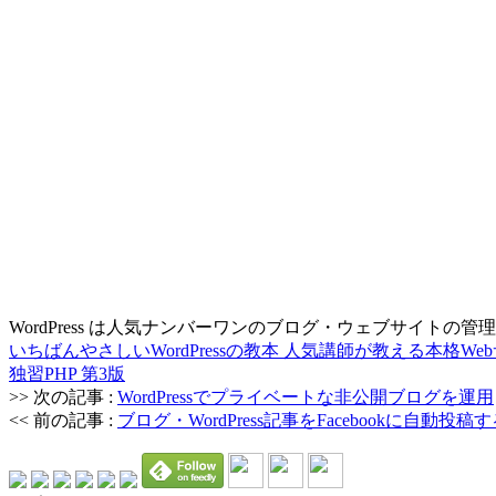
WordPress は人気ナンバーワンのブログ・ウェブサイト
いちばんやさしいWordPressの教本 人気講師が教える本格Webサイト
独習PHP 第3版
>> 次の記事 :
WordPressでプライベートな非公開ブログを運用
<< 前の記事 :
ブログ・WordPress記事をFacebookに自動投稿す