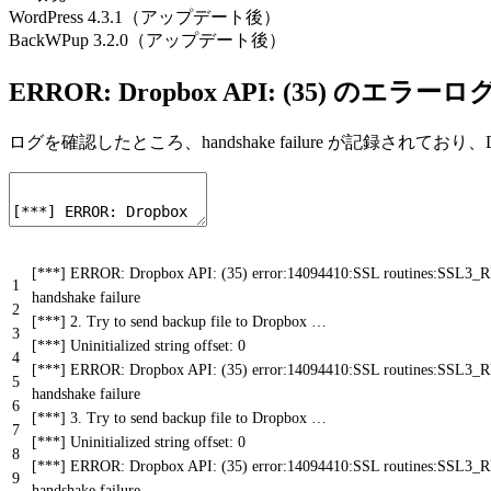
WordPress 4.3.1（アップデート後）
BackWPup 3.2.0（アップデート後）
ERROR: Dropbox API: (35) のエラーロ
ログを確認したところ、handshake failure が記録されてお
[***] ERROR: Dropbox API: (35) error:14094410:SSL routines:SSL3_
1
handshake failure
2
[***] 2. Try to send backup file to Dropbox …
3
[***] Uninitialized string offset: 0
4
[***] ERROR: Dropbox API: (35) error:14094410:SSL routines:SSL3_
5
handshake failure
6
[***] 3. Try to send backup file to Dropbox …
7
[***] Uninitialized string offset: 0
8
[***] ERROR: Dropbox API: (35) error:14094410:SSL routines:SSL3_
9
handshake failure