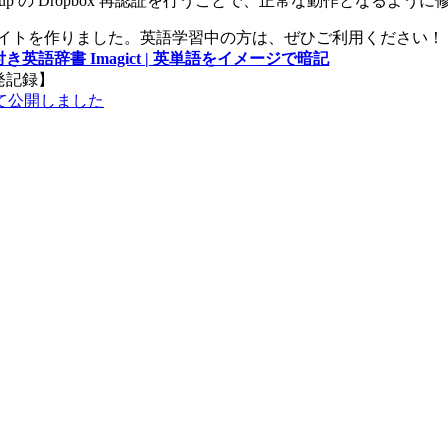
ackWPup の Dropbox 再認証を行うことで、正常な動作となるよ
サイトを作りました。英語学習中の方は、ぜひご利用ください！
き英語辞書 Imagict | 英単語をイメージで暗記
発記録】
て公開しました