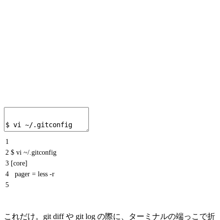
1
2
$ vi ~/.gitconfig
3
[core]
4
pager = less -r
5
これだけ。git diff や git log の際に、ターミナルの端っこで折