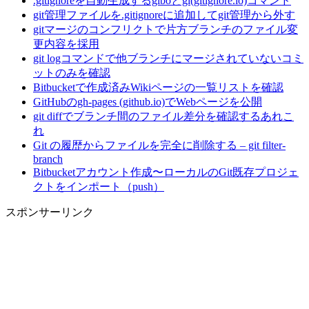
.gitignoreを自動生成するgiboとgi(gitignore.io)コマンド
git管理ファイルを.gitignoreに追加してgit管理から外す
gitマージのコンフリクトで片方ブランチのファイル変
更内容を採用
git logコマンドで他ブランチにマージされていないコミ
ットのみを確認
Bitbucketで作成済みWikiページの一覧リストを確認
GitHubのgh-pages (github.io)でWebページを公開
git diffでブランチ間のファイル差分を確認するあれこ
れ
Git の履歴からファイルを完全に削除する – git filter-
branch
Bitbucketアカウント作成〜ローカルのGit既存プロジェ
クトをインポート（push）
スポンサーリンク