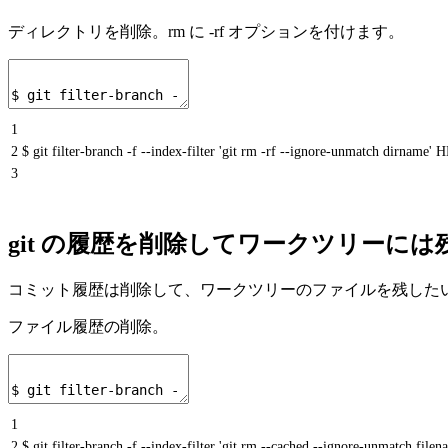
ディレクトリを削除。rm に -rf オプションを付けます。
1
2
$ git filter-branch -f --index-filter 'git rm -rf --ignore-unmatch dirname'
3
git の履歴を削除してワークツリーには
コミット履歴は削除して、ワークツリーのファイルを残したい場合
ファイル履歴の削除。
1
2
$ git filter-branch -f --index-filter 'git rm --cached --ignore-unmatch fi