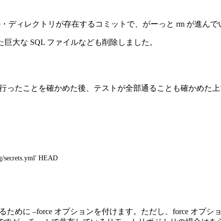
象のファイル・ディレクトリが存在するコミットで、がーっと rm が進ん
it していた巨大な SQL ファイルなども削除しました。
ranch による作業が上手く行ったことを確かめた後、テストが全部通ることも確
fig/secrets.yml' HEAD
ために –force オプションを付けます。ただし、force オプ