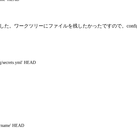
ました。ワークツリーにファイルを残したかったですので。config/secr
fig/secrets.yml' HEAD
 dirname' HEAD