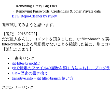
・Removing Crazy Big Files
・Removing Passwords, Credentials & other Private data
BFG Repo-Cleaner by rtyley
週末試してみようと思います。
【追記 2016/07/27】
だだ星人さんに、コメントを頂きました。git filter-branc
filter-branch による悪影響がないことを確認した後
【追記ここまで】
– 参考リンク –
git-filter-branch(1)
gitで特定のファイルの履歴を消す方法 – おし、プログ
Git – 歴史の書き換え
transitive.info – git filter-branch 使い方
スポンサーリンク