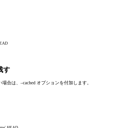
 HEAD
残す
は、–cached オプションを付加します。
lename' HEAD