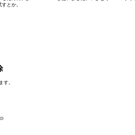
て試すとか。
除
ます。
AD