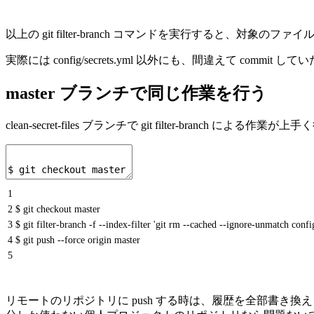
以上の git filter-branch コマンドを実行すると、対
実際には config/secrets.yml 以外にも、間違えて comm
master ブランチで同じ作業を行う
clean-secret-files ブランチで git filter-b
1
2
$ git checkout master
3
$ git filter-branch -f --index-filter 'git rm --cached --ignore-unmatch con
4
$ git push --force origin master
5
リモートのリポジトリに push する時は、履歴を全部書き換える