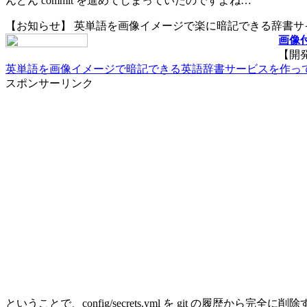
んどん commit を進めてしまっていたのですよね…
【お知らせ】 英単語を画像イメージで楽に暗記できる辞書
画像付
【開
英単語を画像イメージで暗記できる英語辞書サービスを作っ
スポンサーリンク
ということで、config/secrets.yml を git の履歴から完