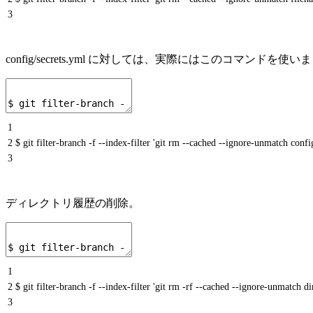
3
config/secrets.yml に対しては、実際にはこのコマンドを使い
1
2
$ git filter-branch -f --index-filter 'git rm --cached --ignore-unmatch con
3
ディレクトリ履歴の削除。
1
2
$ git filter-branch -f --index-filter 'git rm -rf --cached --ignore-unmatch
3