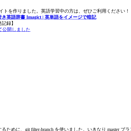
サイトを作りました。英語学習中の方は、ぜひご利用ください！
き英語辞書 Imagict | 英単語をイメージで暗記
発記録】
て公開しました
全に削除するために、git filter-branch を使いました。いきな