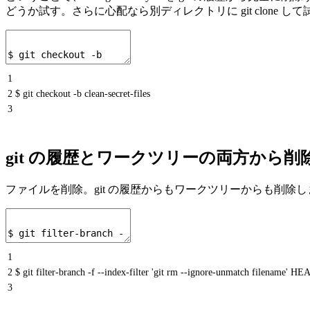
どうか試す。さらに心配なら別ディレクトリに git clone し
1
2
$ git checkout -b clean-secret-files
3
git の履歴とワークツリーの両方から削
ファイルを削除。git の履歴からもワークツリーからも削除し
1
2
$ git filter-branch -f --index-filter 'git rm --ignore-unmatch filename' HE
3