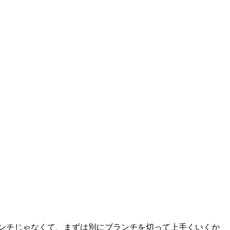
り master ブランチじゃなくて、まずは別にブランチを切って上手くいくか