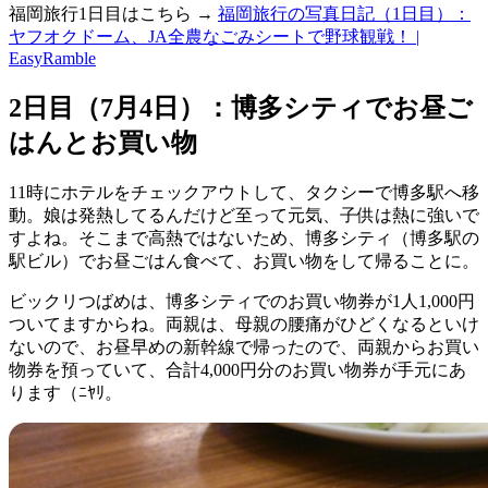
福岡旅行1日目はこちら →
福岡旅行の写真日記（1日目）：
ヤフオクドーム、JA全農なごみシートで野球観戦！ |
EasyRamble
2日目（7月4日）：博多シティでお昼ご
はんとお買い物
11時にホテルをチェックアウトして、タクシーで博多駅へ移
動。娘は発熱してるんだけど至って元気、子供は熱に強いで
すよね。そこまで高熱ではないため、博多シティ（博多駅の
駅ビル）でお昼ごはん食べて、お買い物をして帰ることに。
ビックリつばめは、博多シティでのお買い物券が1人1,000円
ついてますからね。両親は、母親の腰痛がひどくなるといけ
ないので、お昼早めの新幹線で帰ったので、両親からお買い
物券を預っていて、合計4,000円分のお買い物券が手元にあ
ります（ﾆﾔﾘ。