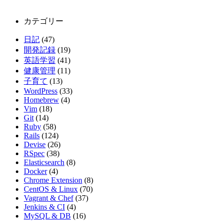
カテゴリー
日記
(47)
開発記録
(19)
英語学習
(41)
健康管理
(11)
子育て
(13)
WordPress
(33)
Homebrew
(4)
Vim
(18)
Git
(14)
Ruby
(58)
Rails
(124)
Devise
(26)
RSpec
(38)
Elasticsearch
(8)
Docker
(4)
Chrome Extension
(8)
CentOS & Linux
(70)
Vagrant & Chef
(37)
Jenkins & CI
(4)
MySQL & DB
(16)