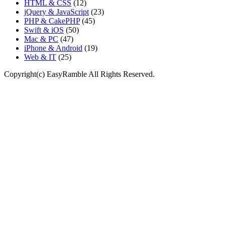
HTML & CSS
(12)
jQuery & JavaScript
(23)
PHP & CakePHP
(45)
Swift & iOS
(50)
Mac & PC
(47)
iPhone & Android
(19)
Web & IT
(25)
Copyright(c) EasyRamble All Rights Reserved.