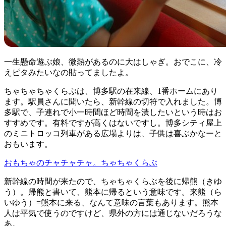
一生懸命遊ぶ娘、微熱があるのに大はしゃぎ。おでこに、冷
えピタみたいなの貼ってましたよ。
ちゃちゃちゃくらぶは、博多駅の在来線、1番ホームにあり
ます。駅員さんに聞いたら、新幹線の切符で入れました。博
多駅で、子連れで小一時間ほど時間を潰したいという時はお
すすめです。有料ですが高くはないですし。博多シティ屋上
のミニトロッコ列車がある広場よりは、子供は喜ぶかなーと
おもいます。
おもちゃのチャチャチャ。ちゃちゃくらぶ
新幹線の時間が来たので、ちゃちゃくらぶを後に帰熊（きゆ
う）。帰熊と書いて、熊本に帰るという意味です。来熊（ら
いゆう）=熊本に来る、なんて意味の言葉もあります。熊本
人は平気で使うのですけど、県外の方には通じないだろうな
あ。