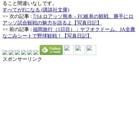
ること間違いなしです。
すべてがFになる (講談社文庫)
>> 次の記事 :
7/14 ロアッソ熊本 – FC岐阜の観戦、勝手にロ
アッソ試合観戦の魅力を語るよ【写真日記】
<< 前の記事 :
福岡旅行（1日目）：ヤフオクドーム、JA全農
なごみシートで野球観戦！【写真日記】
スポンサーリンク