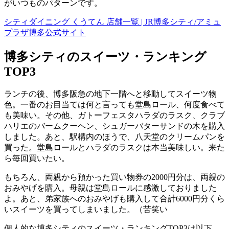
がいつものパターンです。
シティダイニング くうてん 店舗一覧 | JR博多シティ/アミュ
プラザ博多公式サイト
博多シティのスイーツ・ランキング
TOP3
ランチの後、博多阪急の地下一階へと移動してスイーツ物
色。一番のお目当ては何と言っても堂島ロール、何度食べて
も美味い。その他、ガトーフェスタハラダのラスク、クラブ
ハリエのバームクーヘン、シュガーバターサンドの木を購入
しました。あと、駅構内のほうで、八天堂のクリームパンを
買った。堂島ロールとハラダのラスクは本当美味しい。来た
ら毎回買いたい。
もちろん、両親から預かった買い物券の2000円分は、両親の
おみやげを購入。母親は堂島ロールに感激しておりました
よ。あと、弟家族へのおみやげも購入して合計6000円分くら
いスイーツを買ってしまいました。（苦笑い
個人的な博多シティのスイーツ・ランキングTOP3は以下。