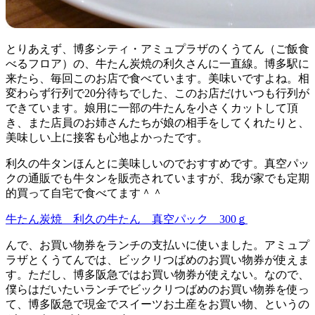
とりあえず、博多シティ・アミュプラザのくうてん（ご飯食
べるフロア）の、牛たん炭焼の利久さんに一直線。博多駅に
来たら、毎回このお店で食べています。美味いですよね。相
変わらず行列で20分待ちでした、このお店だけいつも行列が
できています。娘用に一部の牛たんを小さくカットして頂
き、また店員のお姉さんたちが娘の相手をしてくれたりと、
美味しい上に接客も心地よかったです。
利久の牛タンほんとに美味しいのでおすすめです。真空パッ
クの通販でも牛タンを販売されていますが、我が家でも定期
的買って自宅で食べてます＾＾
牛たん炭焼 利久の牛たん 真空パック 300ｇ
んで、お買い物券をランチの支払いに使いました。アミュプ
ラザとくうてんでは、ビックリつばめのお買い物券が使えま
す。ただし、博多阪急ではお買い物券が使えない。なので、
僕らはだいたいランチでビックリつばめのお買い物券を使っ
て、博多阪急で現金でスイーツお土産をお買い物、というの