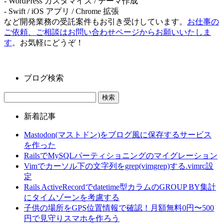
- WordPress カスタマイズ / テーマ作成
- Swift / iOS アプリ / Chrome 拡張
など開発業務の受託案件もお引き受けしています。
お仕事の
ご依頼、ご相談はお問い合わせページからお願いいたしま
す
。お気軽にどうぞ！
ブログ検索
新着記事
Mastodon(マストドン)をブログ風に保存するサービス
を作った
RailsでMySQLパーティショニングのマイグレーション
Vimでカーソル下の文字列をgrep(vimgrep)する.vimrc設
定
Rails ActiveRecordでdatetime型カラムのGROUP BY集計
にタイムゾーンを考慮する
子供の場所をGPS位置情報で確認！月額無料0円〜500
円で見守りスマホを作ろう