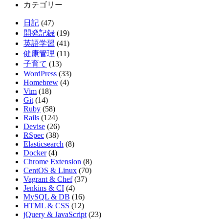
カテゴリー
日記
(47)
開発記録
(19)
英語学習
(41)
健康管理
(11)
子育て
(13)
WordPress
(33)
Homebrew
(4)
Vim
(18)
Git
(14)
Ruby
(58)
Rails
(124)
Devise
(26)
RSpec
(38)
Elasticsearch
(8)
Docker
(4)
Chrome Extension
(8)
CentOS & Linux
(70)
Vagrant & Chef
(37)
Jenkins & CI
(4)
MySQL & DB
(16)
HTML & CSS
(12)
jQuery & JavaScript
(23)