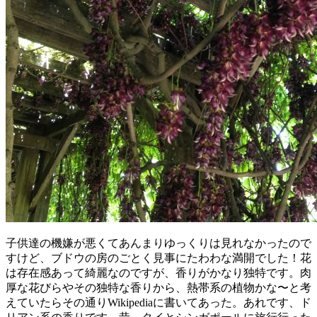
子供達の機嫌が悪くてあんまりゆっくりは見れなかったので
すけど、ブドウの房のごとく見事にたわわな満開でした！花
は存在感あって綺麗なのですが、香りがかなり独特です。肉
厚な花びらやその独特な香りから、熱帯系の植物かな〜と考
えていたらその通りWikipediaに書いてあった。あれです、ド