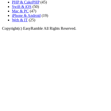
PHP & CakePHP
(45)
Swift & iOS
(50)
Mac & PC
(47)
iPhone & Android
(19)
Web & IT
(25)
Copyright(c) EasyRamble All Rights Reserved.