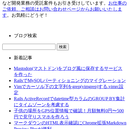
など開発業務の受託案件もお引き受けしています。
お仕事の
ご依頼、ご相談はお問い合わせページからお願いいたしま
す
。お気軽にどうぞ！
ブログ検索
新着記事
Mastodon(マストドン)をブログ風に保存するサービス
を作った
RailsでMySQLパーティショニングのマイグレーション
Vimでカーソル下の文字列をgrep(vimgrep)する.vimrc設
定
Rails ActiveRecordでdatetime型カラムのGROUP BY集計
にタイムゾーンを考慮する
子供の場所をGPS位置情報で確認！月額無料0円〜500
円で見守りスマホを作ろう
マークダウンのHTML表示確認にChrome拡張Markdown
Preview Plusが便利